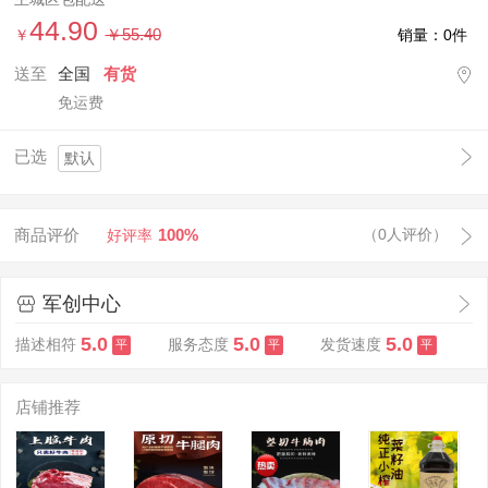
44.90
￥55.40
￥
销量：0件
送至
全国
有货
免运费
已选
默认
商品评价
100%
（0人评价）
好评率
军创中心
5.0
5.0
5.0
描述相符
服务态度
发货速度
平
平
平
店铺推荐