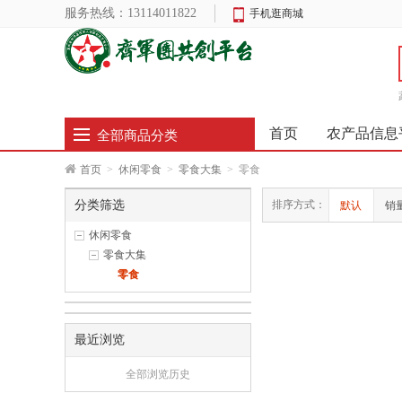
服务热线：
13114011822
手机逛商城
首页
农产品信息
全部商品分类
首页
>
休闲零食
>
零食大集
>
零食
分类筛选
排序方式：
默认
销
休闲零食
零食大集
零食
最近浏览
全部浏览历史