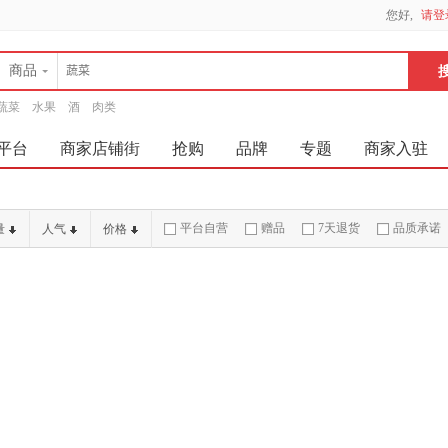
您好,
请登
商品
蔬菜
水果
酒
肉类
平台
商家店铺街
抢购
品牌
专题
商家入驻
平台自营
赠品
7天退货
品质承诺
量
人气
价格
破损补寄
急速物流