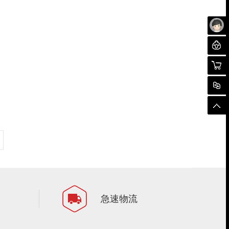
未
聊
购物
对
顶
急速物流