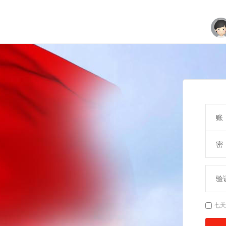
账
密
验
七天