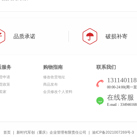
品质承诺
破损补寄
后服务
购物指南
联系我们
货申请
修改收货地址
131140118
货政策
商品发布
00:00-24:00(周一
卖家
会员修改个人资料
在线客服
E-mail：33494616
首页
|
新时代军创（重庆）企业管理有限责任公司
|
渝ICP备2021007269号-3