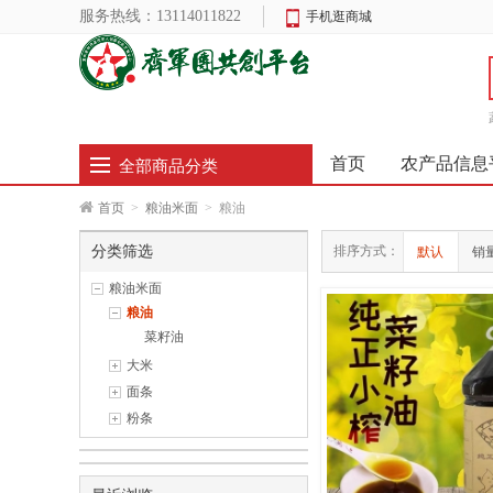
服务热线：
13114011822
手机逛商城
首页
农产品信息
全部商品分类
首页
>
粮油米面
>
粮油
分类筛选
排序方式：
默认
销
粮油米面
粮油
菜籽油
大米
面条
粉条