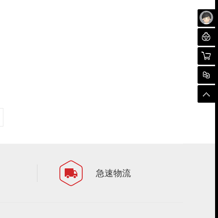
未
聊
购物
对
顶
急速物流