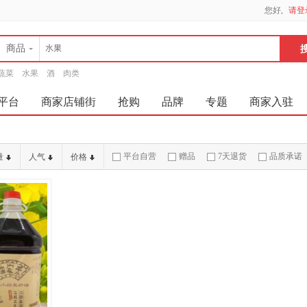
您好,
请登
商品
蔬菜
水果
酒
肉类
平台
商家店铺街
抢购
品牌
专题
商家入驻
平台自营
赠品
7天退货
品质承诺
量
人气
价格
破损补寄
急速物流