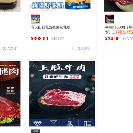
赛天山初乳益生菌驼乳粉
牛腩肉 500g（
发）
主城区包配
¥398.00
¥34.90
¥491.00
¥43.0
加入对比
加入对比
0
0
1
商品销量
用户评论
商品销量
用
军创中心
军
车
加入购物车
加