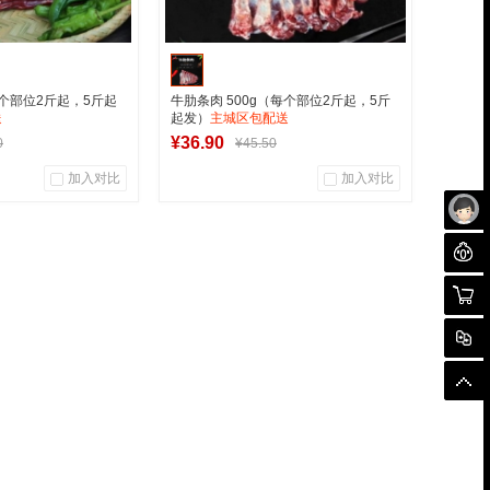
每个部位2斤起，5斤起
牛肋条肉 500g（每个部位2斤起，5斤
送
起发）
主城区包配送
¥36.90
0
¥45.50
加入对比
加入对比
0
0
0
户评论
商品销量
用户评论
未
聊
创中心
军创中心
购物
入购物车
加入购物车
对
顶