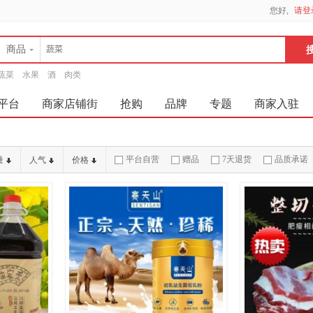
您好,
请登
商品
蔬菜
水果
酒
肉类
平台
商家店铺街
抢购
品牌
专题
商家入驻
平台自营
赠品
7天退货
品质承诺
量
人气
价格
破损补寄
急速物流