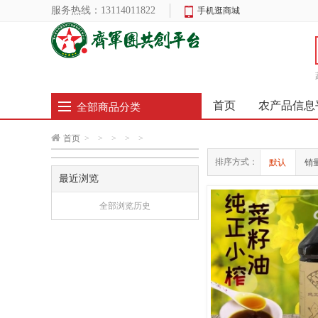
服务热线：
13114011822
手机逛商城
首页
农产品信息
全部商品分类
首页
>
>
>
>
>
排序方式：
默认
销
最近浏览
全部浏览历史