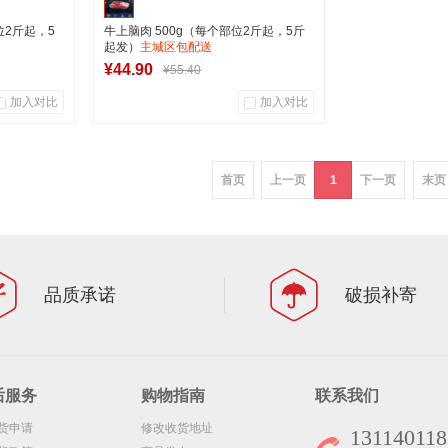
位2斤起，5
牛上脑肉 500g（每个部位2斤起，5斤
起发）
主城区包配送
¥44.90
¥55.40
加入对比
加入对比
0
0
商品销量
用户评论
首页
上一页
1
下一页
末页
军创中心
车
加入购物车
品质承诺
破损补寄
后服务
购物指南
联系我们
货申请
修改收货地址
131140118