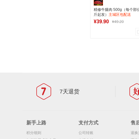
精修牛腿肉 500g（每个部
斤起发）
主城区包配送
¥39.90
¥49.20
1
0
商品销量
用户评论
军创中心
加入购物
7天退货
新手上路
支付方式
售
积分细则
公司转账
退换