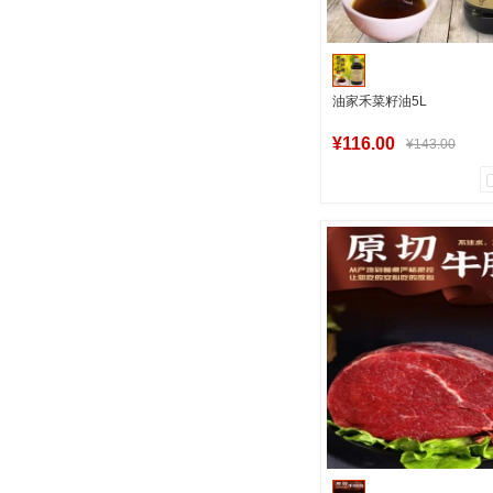
油家禾菜籽油5L
¥116.00
¥143.00
11
0
商品销量
用户评论
军创中心
加入购物