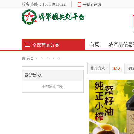
服务热线：
13114011822
手机逛商城
首页
农产品信息
全部商品分类
首页
>
>
>
>
>
排序方式：
默认
销
最近浏览
全部浏览历史