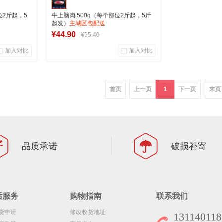
位2斤起，5
牛上脑肉 500g（每个部位2斤起，5斤
起发）
主城区包配送
¥44.90
¥55.40
加入对比
加入对比
0
0
商品销量
用户评论
首页
上一页
1
下一页
末页
军创中心
车
加入购物车
品质承诺
破损补寄
后服务
购物指南
联系我们
货申请
修改收货地址
131140118