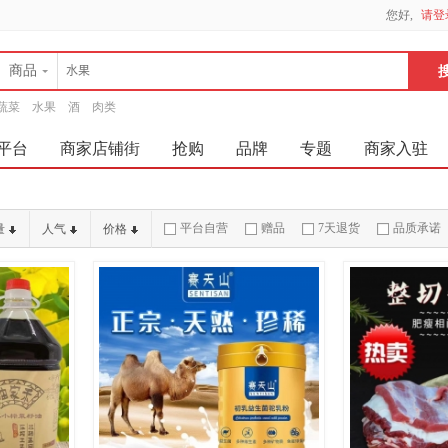
您好,
请登
商品
蔬菜
水果
酒
肉类
平台
商家店铺街
抢购
品牌
专题
商家入驻
平台自营
赠品
7天退货
品质承诺
量
人气
价格
破损补寄
急速物流