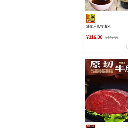
油家禾菜籽油5L
¥116.00
¥143.00
11
0
商品销量
用户评论
军创中心
加入购物