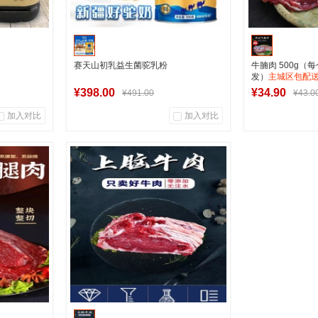
赛天山初乳益生菌驼乳粉
牛腩肉 500g（
发）
主城区包配
¥398.00
¥34.90
¥491.00
¥43.0
加入对比
加入对比
0
0
1
商品销量
用户评论
商品销量
用
军创中心
军
车
加入购物车
加