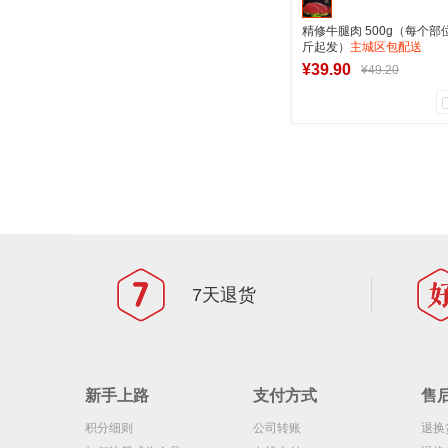
精修牛腿肉 500g（每个部
斤起发）
主城区包配送
¥39.90
¥49.20
1
0
商品销量
用户评论
军创中心
加入购物
7天退货
新手上路
支付方式
售
积分细则
公司转账
退换