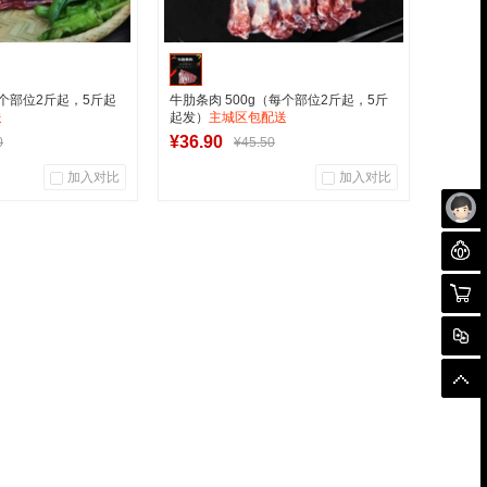
每个部位2斤起，5斤起
牛肋条肉 500g（每个部位2斤起，5斤
送
起发）
主城区包配送
¥36.90
0
¥45.50
加入对比
加入对比
0
0
0
户评论
商品销量
用户评论
未
聊
创中心
军创中心
购物
入购物车
加入购物车
对
顶