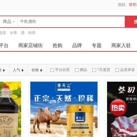
您好,
请登
商品
蔬菜
水果
酒
肉类
平台
商家店铺街
抢购
品牌
专题
商家入驻
平台自营
赠品
7天退货
品质承诺
量
人气
价格
破损补寄
急速物流