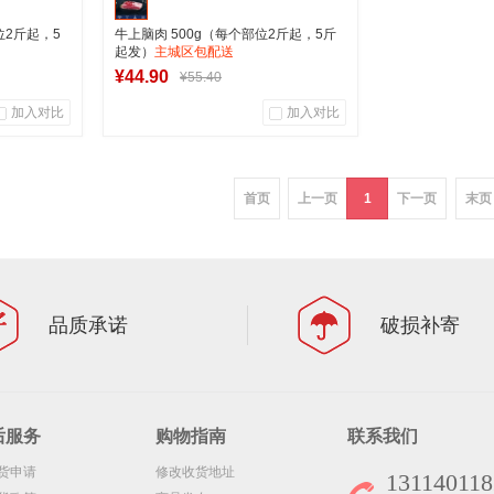
位2斤起，5
牛上脑肉 500g（每个部位2斤起，5斤
起发）
主城区包配送
¥44.90
¥55.40
加入对比
加入对比
0
0
商品销量
用户评论
首页
上一页
1
下一页
末页
军创中心
车
加入购物车
品质承诺
破损补寄
后服务
购物指南
联系我们
货申请
修改收货地址
131140118