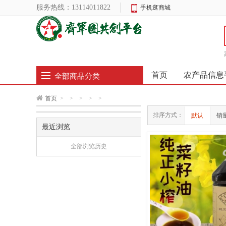
服务热线：
13114011822
手机逛商城
首页
农产品信息
全部商品分类
首页
>
>
>
>
>
排序方式：
默认
销
最近浏览
全部浏览历史