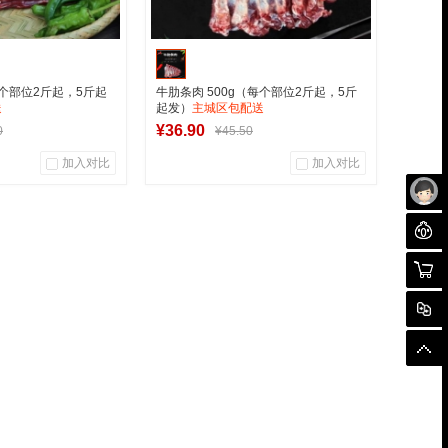
每个部位2斤起，5斤起
牛肋条肉 500g（每个部位2斤起，5斤
送
起发）
主城区包配送
¥36.90
0
¥45.50
加入对比
加入对比
0
0
0
户评论
商品销量
用户评论
未
聊
创中心
军创中心
购物
入购物车
加入购物车
对
顶