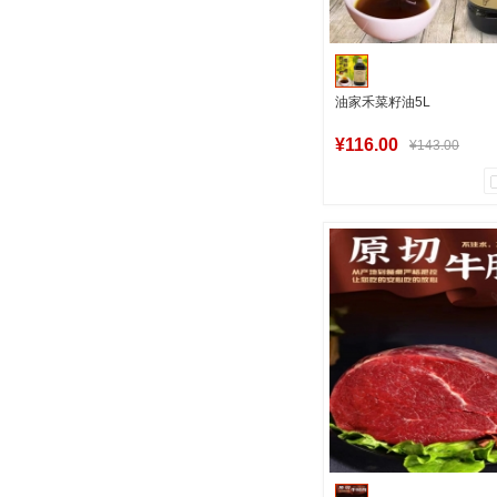
油家禾菜籽油5L
¥116.00
¥143.00
11
0
商品销量
用户评论
军创中心
加入购物