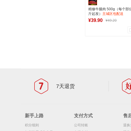
精修牛腿肉 500g（每个部
斤起发）
主城区包配送
¥39.90
¥49.20
1
0
商品销量
用户评论
军创中心
加入购物
7天退货
新手上路
支付方式
售
积分细则
公司转账
退换