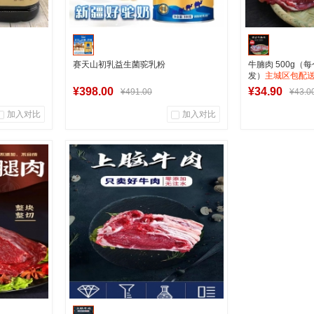
赛天山初乳益生菌驼乳粉
牛腩肉 500g（
发）
主城区包配
¥398.00
¥34.90
¥491.00
¥43.0
加入对比
加入对比
0
0
1
商品销量
用户评论
商品销量
用
军创中心
军
车
加入购物车
加